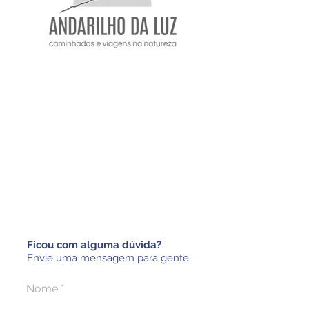
Rua Irmã Celeste, 110A
Planalto | Belo Horizonte
Minas Gerais | Brasil | CEP
31730-743
Tel:
55 (31) 3494-2727
Whatsapp:
(31) 98452-6698
caminhadas@andarilhodaluz.com.br
www.andarilhodaluz.com.br
Ficou com alguma dúvida?
Envie uma mensagem para gente