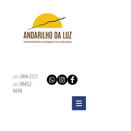
3494-2727
(31)
98452-
(31)
6698