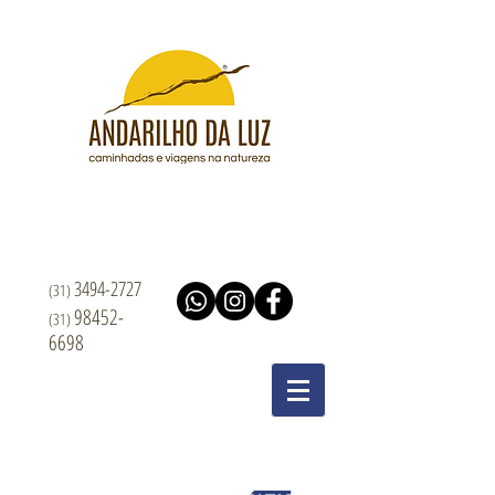
3494-2727
(31)
98452-
(31)
6698