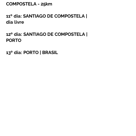
COMPOSTELA - 25km
11º dia: SANTIAGO DE COMPOSTELA |
dia livre
12º dia: SANTIAGO DE COMPOSTELA |
PORTO
13º dia: PORTO | BRASIL
IMPORTANTE:
- Podemos adicionar pernoites em
Santiago de Compostela ou Lisboa.
Solicite-nos!
- No fechamento do seu contrato você
receberá os horários das partidas em
ônibus.