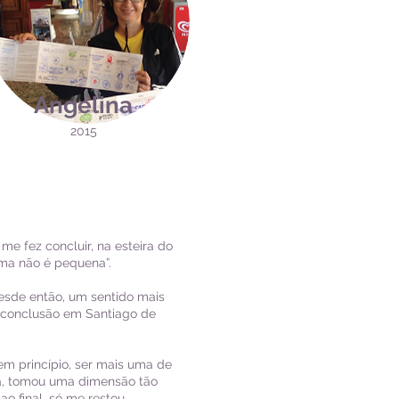
Angelina
2015
e fez concluir, na esteira do
lma não é pequena”.
desde então, um sentido mais
e conclusão em Santiago de
em princípio, ser mais uma de
da, tomou uma dimensão tão
o final, só me restou