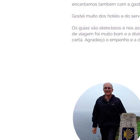
encantamos também com a gastro
Gostei muito dos hotéis e do serv
Os guias são atenciosos e nos a
de viagem foi muito bom e a divi
certa. Agradeço o empenho e a d