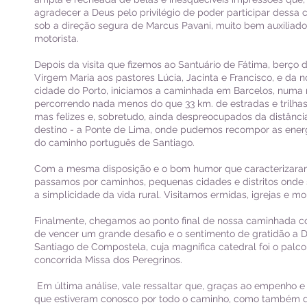
agradecer a Deus pelo privilégio de poder participar dessa c
sob a direção segura de Marcus Pavani, muito bem auxiliado
motorista.
Depois da visita que fizemos ao Santuário de Fátima, berço
Virgem Maria aos pastores Lúcia, Jacinta e Francisco, e da 
cidade do Porto, iniciamos a caminhada em Barcelos, numa 
percorrendo nada menos do que 33 km. de estradas e trilha
mas felizes e, sobretudo, ainda despreocupados da distância
destino - a Ponte de Lima, onde pudemos recompor as energ
do caminho português de Santiago.
Com a mesma disposição e o bom humor que caracterizaram 
passamos por caminhos, pequenas cidades e distritos onde 
a simplicidade da vida rural. Visitamos ermidas, igrejas e 
Finalmente, chegamos ao ponto final de nossa caminhada
de vencer um grande desafio e o sentimento de gratidão a D
Santiago de Compostela, cuja magnífica catedral foi o palc
concorrida Missa dos Peregrinos.
Em última análise, vale ressaltar que, graças ao empenho e 
que estiveram conosco por todo o caminho, como também 