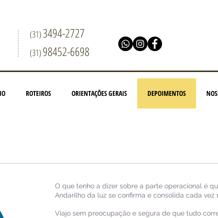
3494-2727
(31)
98452-6698
(31)
IO
ROTEIROS
ORIENTAÇÕES GERAIS
DEPOIMENTOS
NOS
O que tenho a dizer sobre a parte operacional é q
Andarilho da luz se confirma e consolida cada vez 
Viajo sem preocupação e segura de que tudo corr