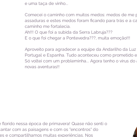
e uma taça de vinho...
Comecei o caminho com muitos medos: medos de me p
assaduras e estes medos foram ficando para trás e a 
caminho me fortalecia.
Ah!!! O que foi a subida da Serra Labruja???
E o que foi chegar a Pontevedra???, muita emoção!!!
Aproveito para agradecer a equipe da Andarilho da Luz
Portugal e Espanha. Tudo aconteceu como prometido e e
Só voltei com um probleminha... Agora tenho o vírus do
novas aventuras!!
e florido nessa época de primavera! Quase não senti o
antar com as paisagens e com os "encontros" do
es e compartilhamos muitas experiências. Nos