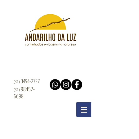
3494-2727
(31)
98452-
(31)
6698