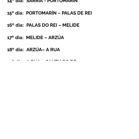
14º dia: SARRIA - PORTOMARÍN
15º dia: PORTOMARÍN – PALAS DE REI
16º dia: PALAS DO REI – MELIDE
17º dia: MELIDE – ARZÚA
18º dia: ARZÚA– A RUA
19º dia: A RUA – SANTIAGO DE
COMPOSTELA
20º dia: SANTIAGO DE COMPOSTELA -
DIA LIVRE
21º dia: SANTIAGO DE COMPOSTELA |
BRASIL
IMPORTANTE:
- Podemos adicionar pernoites em