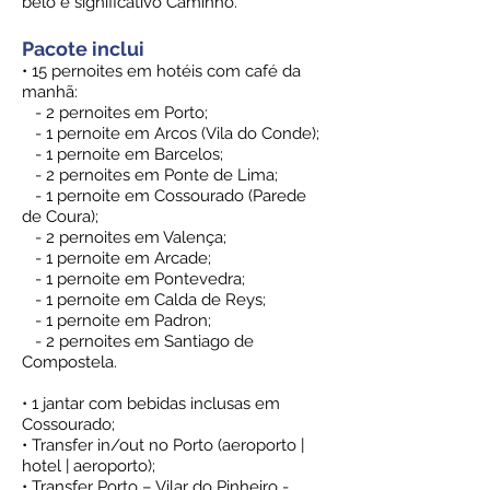
belo e significativo Caminho.
Pacote inclui
• 15 pernoites em hotéis com café da
manhã:
- 2 pernoites em Porto;
- 1 pernoite em Arcos (Vila do Conde);
- 1 pernoite em Barcelos;
- 2 pernoites em Ponte de Lima;
- 1 pernoite em Cossourado (Parede
de Coura);
- 2 pernoites em Valença;
- 1 pernoite em Arcade;
- 1 pernoite em Pontevedra;
- 1 pernoite em Calda de Reys;
- 1 pernoite em Padron;
- 2 pernoites em Santiago de
Compostela.
• 1 jantar com bebidas inclusas em
Cossourado;
• Transfer in/out no Porto (aeroporto |
hotel | aeroporto);
• Transfer Porto – Vilar do Pinheiro -