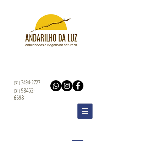
3494-2727
(31)
98452-
(31)
6698