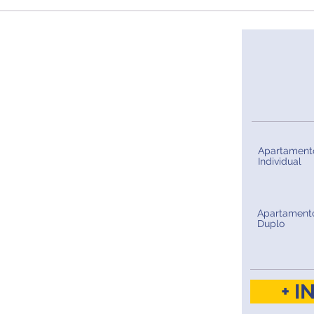
Apartament
Individual
Apartament
Duplo
+ 