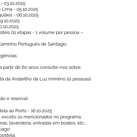
 - 03.10.2025
 Lima - 05.10.2025
ulães - 06.10.2025
09.10.2025
10.10.2025
téis (11 etapas - 1 volume por pessoa –
Caminho Português de Santiago;
rgências;
a partir de 60 anos consulte-nos sobre
a da Andarilho da Luz (minimo 10 pessoas).
ão e reserva);
ela ao Porto - 16.10.2025
 – exceto os mencionados no programa;
s, lavanderia, entradas em boates, etc.;
iago;
postela;