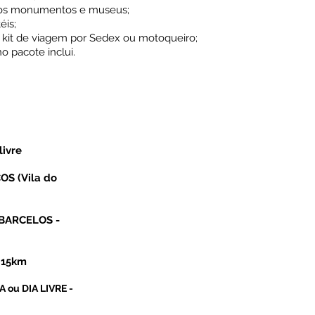
 nos monumentos e museus;
éis;
e kit de viagem por Sedex ou motoqueiro;
 pacote inclui.
livre
OS (Vila do
| BARCELOS -
 15k
m
MA
ou DIA LIVRE -