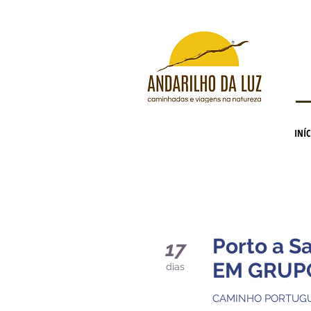
INÍC
Porto a S
17
EM GRUPO 
dias
CAMINHO PORTUG