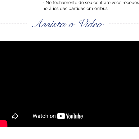
- No fechamento do seu contrato você receber
horários das partidas em ônibus.
Assista o Vídeo