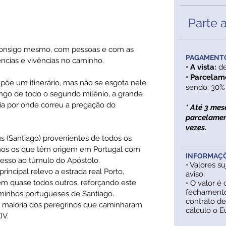
Parte 
Consigo mesmo, com pessoas e com as
PAGAMENTO
ências e vivências no caminho.
• A vista:
d
• Parcelam
õe um itinerário, mas não se esgota nele.
sendo: 30% 
ongo de todo o segundo milênio, a grande
eia por onde correu a pregação do
* Até 3 mes
parcelamen
vezes.
us (Santiago) provenientes de todos os
mos os que têm origem em Portugal com
INFORMAÇÕ
acesso ao túmulo do Apóstolo.
• Valores s
rincipal relevo a estrada real Porto,
aviso;
em quase todos outros, reforçando este
• O valor é
fechamento
caminhos portugueses de Santiago.
contrato d
ela maioria dos peregrinos que caminharam
cálculo o E
IV.