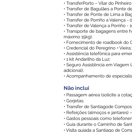
• TransferPorto – Vilar do Pinheiro
• Transfer de Bagulães a Ponte de
• Transfer de Ponte de Lima a Bag
• Transfer de Porriño a Valença - 
• Transfer de Valença a Porriño - 
• Transporte de bagagens entre ho
máximo 15kg);
• Fornecimento de roadbook do 
• Credencial do Peregrino + Vieira;
• Assistência telefônica para eme
• 1 kit Andarilho da Luz;
• Seguro Assistência em Viagem (
adicional);
• Acompanhamento de especialist
Não inclui
• Passagem aérea (solicite a cotaç
• Gorjetas;
• Transfer de Santiagode Compost
• Refeições (almoços e jantares)
• Gastos pessoais como telefonema
• Guia durante o Caminho de Sant
• Visita guiada a Santiago de Com