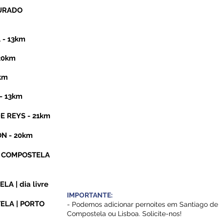
OURADO
 - 13km
 20km
2km
- 13km
E REYS - 21km
ON - 20km
DE COMPOSTELA
LA | dia livre
IMPORTANTE:
TELA | PORTO
- Podemos adicionar pernoites em Santiago de
Compostela ou Lisboa. Solicite-nos!