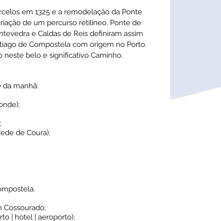
rcelos em 1325 e a remodelação da Ponte
criação de um percurso retilíneo. Ponte de
ontevedra e Caldas de Reis definiram assim
ntiago de Compostela com origem no Porto.
neste belo e significativo Caminho.
é da manhã:
onde);
;
ede de Coura);
ompostela.
em Cossourado;
to | hotel | aeroporto);